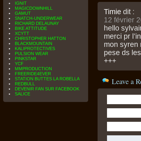
IGNIT
MAGICDOWNHILL
Timie
dit :
GAMUT
SNATCH-UNDERWEAR
12 février 
RICHARD DELAUNAY
hello sylvai
BIKE ATTITUDE
XCYTT
merci pr l’
CHRISTOPHER HATTON
mon syren n
BLACKMOUNTAIN
KALIPROTECTIVES
pese ds les 
PULSION WEAR
PINKSTAR
+++
YCF
MMPRODUCTION
FREERIDE4EVER
STATION BUTTES LA ROBELLA
Leave a R
REDBULL
DEVENIR FAN SUR FACEBOOK
SALICE