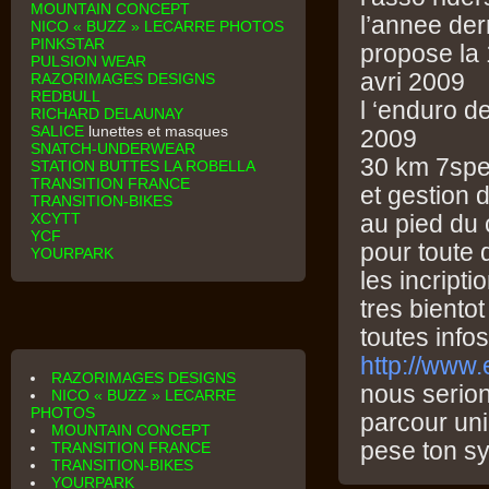
MOUNTAIN CONCEPT
l’annee der
NICO « BUZZ » LECARRE PHOTOS
PINKSTAR
propose la 
PULSION WEAR
avri 2009
RAZORIMAGES DESIGNS
REDBULL
l ‘enduro d
RICHARD DELAUNAY
SALICE
lunettes et masques
2009
SNATCH-UNDERWEAR
30 km 7spec
STATION BUTTES LA ROBELLA
TRANSITION FRANCE
et gestion 
TRANSITION-BIKES
XCYTT
au pied du 
YCF
pour toute 
YOURPARK
les incript
tres bientot
toutes infos
http://www.
RAZORIMAGES DESIGNS
nous serion
NICO « BUZZ » LECARRE
PHOTOS
parcour uni
MOUNTAIN CONCEPT
pese ton s
TRANSITION FRANCE
TRANSITION-BIKES
YOURPARK